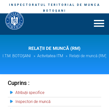
INSPECTORATUL TERITORIAL DE MUNCA
BOTOȘANI
RELAȚII DE MUNCĂ (RM)
I.T.M. BOTOȘANI
Activitatea ITM
Relații de muncă (RM)
Cuprins :
Atribuții specifice
Inspectori de muncă