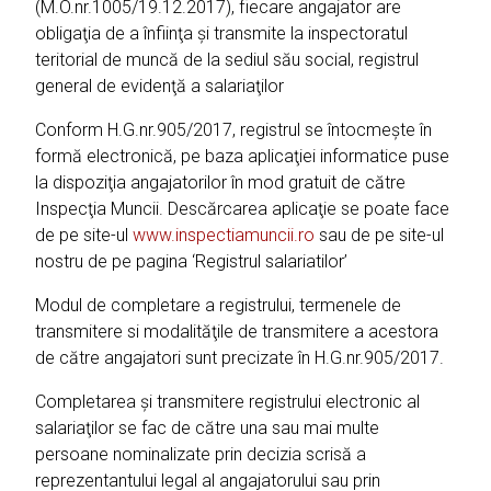
(M.O.nr.1005/19.12.2017), fiecare angajator are
obligaţia de a înfiinţa şi transmite la inspectoratul
teritorial de muncă de la sediul său social, registrul
general de evidenţă a salariaţilor
Conform H.G.nr.905/2017, registrul se întocmeşte în
formă electronică, pe baza aplicaţiei informatice puse
la dispoziţia angajatorilor în mod gratuit de către
Inspecţia Muncii. Descărcarea aplicaţie se poate face
de pe site-ul
www.inspectiamuncii.ro
sau de pe site-ul
nostru de pe pagina ‘Registrul salariatilor’
Modul de completare a registrului, termenele de
transmitere si modalităţile de transmitere a acestora
de către angajatori sunt precizate în H.G.nr.905/2017.
Completarea şi transmitere registrului electronic al
salariaţilor se fac de către una sau mai multe
persoane nominalizate prin decizia scrisă a
reprezentantului legal al angajatorului sau prin