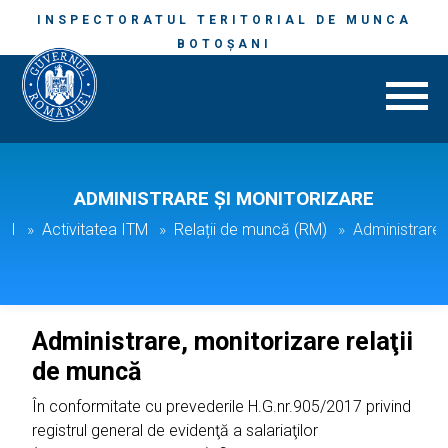
INSPECTORATUL TERITORIAL DE MUNCA
BOTOȘANI
ADMINISTRARE ȘI MONITORIZARE
ANI
Activitatea ITM
Relații de muncă (RM)
Administrare 
Administrare, monitorizare relaţii
de muncă
În conformitate cu prevederile H.G.nr.905/2017 privind
registrul general de evidenţă a salariaţilor