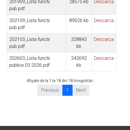
201909_Lista functii
28575 kb
Descarca
pub.pdf
202109_Lista functii
89026 kb
Descarca
pub.pdf
202103_Lista functii
328843
Descarca
pub.pdf
kb
202603_Lista functii
242692
Descarca
publice 03.2026.pdf
kb
Afișate de la 1 la 18 din 18 înregistrări
Previous
1
Next