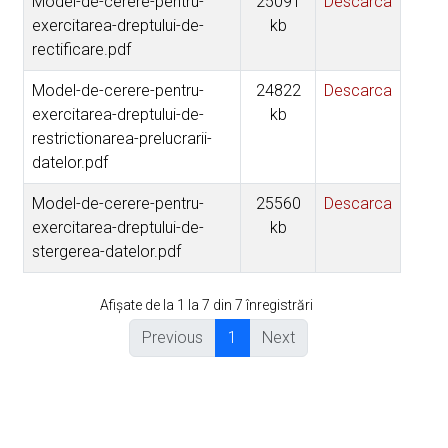
Model-de-cerere-pentru-
25091
Descarca
exercitarea-dreptului-de-
kb
rectificare.pdf
Model-de-cerere-pentru-
24822
Descarca
exercitarea-dreptului-de-
kb
restrictionarea-prelucrarii-
datelor.pdf
Model-de-cerere-pentru-
25560
Descarca
exercitarea-dreptului-de-
kb
stergerea-datelor.pdf
Afișate de la 1 la 7 din 7 înregistrări
Previous
1
Next