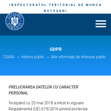
INSPECTORATUL TERITORIAL DE MUNCA
BOTOȘANI
GDPR
BOTOȘANI
Interes public
Alte informații de interese public
PRELUCRAREA DATELOR CU CARACTER
PERSONAL
Începând cu 25 mai 2018 a intrat în vigoare
Regulamentul (UE) 679/2016 privind protecția