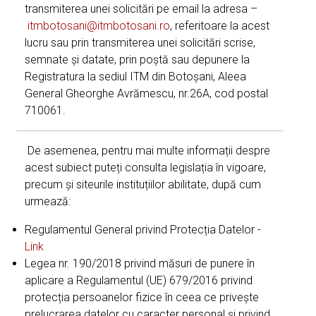
transmiterea unei solicitări pe email la adresa –
itmbotosani@itmbotosani.ro
, referitoare la acest
lucru sau prin transmiterea unei solicitări scrise,
semnate și datate, prin poștă sau depunere la
Registratura la sediul ITM din Botoșani, Aleea
General Gheorghe Avrămescu, nr.26A, cod postal
710061.
De asemenea, pentru mai multe informații despre
acest subiect puteți consulta legislația în vigoare,
precum și siteurile instituțiilor abilitate, după cum
urmează:
Regulamentul General privind Protecția Datelor -
Link
Legea nr. 190/2018 privind măsuri de punere în
aplicare a Regulamentul (UE) 679/2016 privind
protecția persoanelor fizice în ceea ce privește
prelucrarea datelor cu caracter personal și privind