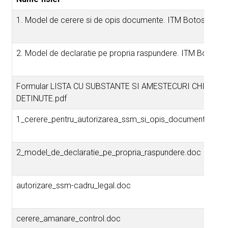
1. Model de cerere si de opis documente. ITM Botosani.pd
2. Model de declaratie pe propria raspundere. ITM Botosan
Formular LISTA CU SUBSTANTE SI AMESTECURI CHIMICE
DETINUTE.pdf
1_cerere_pentru_autorizarea_ssm_si_opis_documente.doc
2_model_de_declaratie_pe_propria_raspundere.doc
autorizare_ssm-cadru_legal.doc
cerere_amanare_control.doc