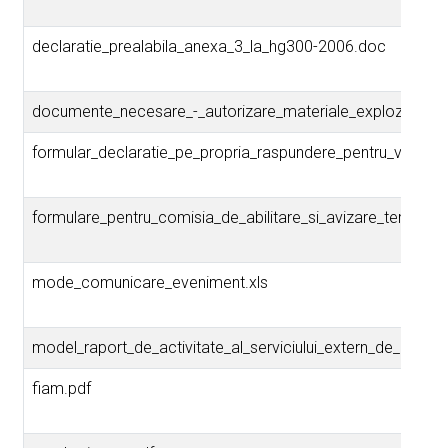
declaratie_prealabila_anexa_3_la_hg300-2006.doc
documente_necesare_-_autorizare_materiale_explozive.pd
formular_declaratie_pe_propria_raspundere_pentru_viza_an
formulare_pentru_comisia_de_abilitare_si_avizare_teritorial
mode_comunicare_eveniment.xls
model_raport_de_activitate_al_serviciului_extern_de_preveni
fiam.pdf