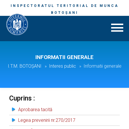
INSPECTORATUL TERITORIAL DE MUNCA
BOTOȘANI
INFORMATII GENERALE
I.T.M. BOTOȘANI
Interes public
Informatii generale
Cuprins :
Aprobarea tacită
Legea prevenirii nr.270/2017